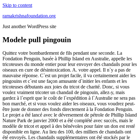
Skip to content
ramakrishnafoundation.org
Just another WordPress site
Modele pull pingouin
Quittez votre bombardement de fils pendant une seconde. La
Fondation Penguin, basée à Phillip Island en Australie, appelle les
tricoteuses du monde entier pour leur envoyer des chandails pour les
oiseaux en cure de désintoxication. A. votre appel. Il n`y a pas de
mauvaise réponse. C`est un projet facile, il va certainement aider les
pingouins et c`est une façon amusante d`initier les enfants et les
tricoteuses débutants aux joies du tricot de charité. Donc, si vous
voulez vraiment tricoter un chandail de pingouin, allez-y, mais
gardez à l`esprit que le coût de l`expédition à l`Australie ne sera pas
bon marché, et si vous voulez aider les oiseaux, vous voudrez peut-
être juste de donner des fonds directement à la Fondation Penguin.
Le projet a été lancé avec le déversement de pétrole de Phillip Island
Nature Park de janvier 2000 et a été complété avec succès, mais le
modèle de tricot et appel à des bénévoles pour faire un don est resté
disponible en ligne. Au lieu des 100, des milliers de chandails ont
été envoyés. Les chandails supplémentaires ont été stockés par le