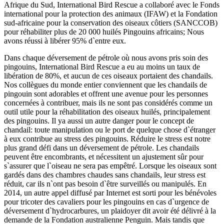
Afrique du Sud, International Bird Rescue a collaboré avec le Fonds
international pour la protection des animaux (IFAW) et la Fondation
sud-africaine pour la conservation des oiseaux côtiers (SANCCOB)
pour réhabiliter plus de 20 000 huilés Pingouins africains; Nous
avons réussi à libérer 95% d`entre eux.
Dans chaque déversement de pétrole où nous avons pris soin des
pingouins, International Bird Rescue a eu au moins un taux de
libération de 80%, et aucun de ces oiseaux portaient des chandails.
Nos collègues du monde entier conviennent que les chandails de
pingouin sont adorables et offrent une avenue pour les personnes
concernées à contribuer, mais ils ne sont pas considérés comme un
outil utile pour la réhabilitation des oiseaux huilés, principalement
des pingouins. Il ya aussi un autre danger pour le concept de
chandail: toute manipulation ou le port de quelque chose d`étranger
à eux contribue au stress des pingouins. Réduire le stress est notre
plus grand défi dans un déversement de pétrole. Les chandails
peuvent être encombrants, et nécessitent un ajustement sûr pour
s`assurer que l`oiseau ne sera pas empêtré. Lorsque les oiseaux sont
gardés dans des chambres chaudes sans chandails, leur stress est
réduit, car ils n`ont pas besoin d`être surveillés ou manipulés. En
2014, un autre appel diffusé par Internet est sorti pour les bénévoles
pour tricoter des cavaliers pour les pingouins en cas d`urgence de
déversement d`hydrocarbures, un plaidoyer dit avoir été délivré à la
demande de la Fondation australienne Penguin. Mais tandis que