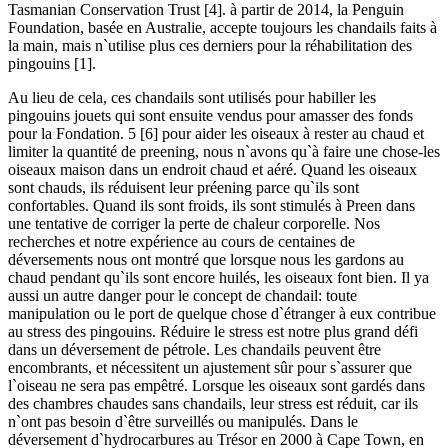
Tasmanian Conservation Trust [4]. à partir de 2014, la Penguin
Foundation, basée en Australie, accepte toujours les chandails faits à
la main, mais n`utilise plus ces derniers pour la réhabilitation des
pingouins [1].
Au lieu de cela, ces chandails sont utilisés pour habiller les
pingouins jouets qui sont ensuite vendus pour amasser des fonds
pour la Fondation. 5 [6] pour aider les oiseaux à rester au chaud et
limiter la quantité de preening, nous n`avons qu`à faire une chose-les
oiseaux maison dans un endroit chaud et aéré. Quand les oiseaux
sont chauds, ils réduisent leur préening parce qu`ils sont
confortables. Quand ils sont froids, ils sont stimulés à Preen dans
une tentative de corriger la perte de chaleur corporelle. Nos
recherches et notre expérience au cours de centaines de
déversements nous ont montré que lorsque nous les gardons au
chaud pendant qu`ils sont encore huilés, les oiseaux font bien. Il ya
aussi un autre danger pour le concept de chandail: toute
manipulation ou le port de quelque chose d`étranger à eux contribue
au stress des pingouins. Réduire le stress est notre plus grand défi
dans un déversement de pétrole. Les chandails peuvent être
encombrants, et nécessitent un ajustement sûr pour s`assurer que
l`oiseau ne sera pas empêtré. Lorsque les oiseaux sont gardés dans
des chambres chaudes sans chandails, leur stress est réduit, car ils
n`ont pas besoin d`être surveillés ou manipulés. Dans le
déversement d`hydrocarbures au Trésor en 2000 à Cape Town, en