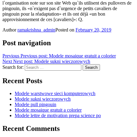
l`organisation note sur son site Web qu`ils utilisent des pullovers de
pingouin, ils «n`exigent pas d`urgence de petits cavaliers de
pingouin pour la réadaptation» et ils ont déjà «un bon
approvisionnement de ces [cavaliers]»: Q.
Author
ramakrishna_admin
Posted on
February 20, 2019
Post navigation
Previous
Previous post:
Modele mosaique gratuit a colorier
Next
Next post:
Modele sukni wieczorowych
Search for:
Search
Recent Posts
Modele warstwowe sieci komputerowych
Modele sukni wieczorowych
Modele pull pingouin
Modele mosaique gratuit a colorier
Modele lettre de motivation prepa science po
Recent Comments